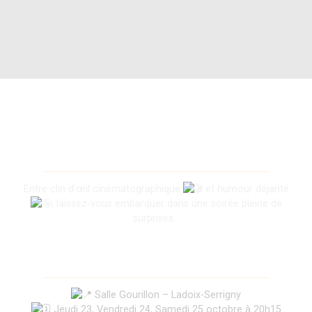
Popcorn & Doubitchous
Entre clin d’œil cinématographique
et humour déjanté
, laissez-vous embarquer dans une soirée pleine de
surprises…
Ca se passe où ?
Salle Gourillon – Ladoix-Serrigny
Jeudi 23, Vendredi 24, Samedi 25 octobre à 20h15