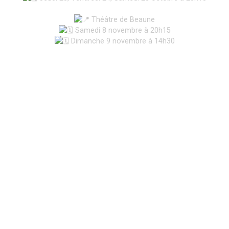
Théâtre de Beaune
Samedi 8 novembre à 20h15
Dimanche 9 novembre à 14h30
Un spectacle explosif,
croustillant et
(légèrement) givré !
Comment réserver ?