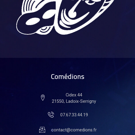
Comédions
Cidex 44
21550, Ladoix-Serrigny
07.67.33.44.19
contact@comedions.fr