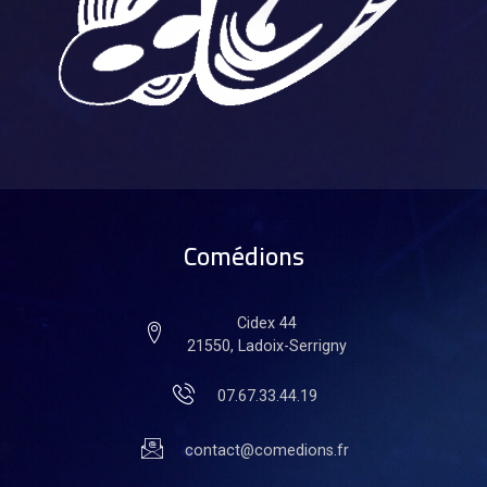
Comédions
Cidex 44
21550, Ladoix-Serrigny
07.67.33.44.19
contact@comedions.fr