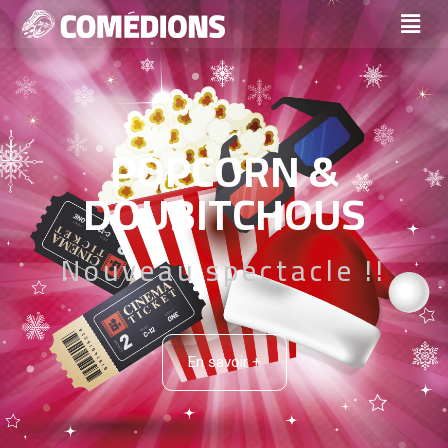
POPCORN &
DOUBITCHOUS
Nouveau spectacle !!
En savoir +