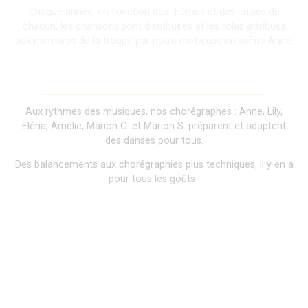
Chaque année, en fonction des thèmes et des envies de
chacun, les chansons sont distribuées et les rôles attribués
aux membres de la troupe par notre metteuse en scène Anne.
Chorégraphies originales
Aux rythmes des musiques, nos chorégraphes : Anne, Lily,
Eléna, Amélie, Marion G. et Marion S. préparent et adaptent
des danses pour tous.
Des balancements aux chorégraphies plus techniques, il y en a
pour tous les goûts !
Vous aimez la danse, la
musique, et le jeu
d'acteur?
Eh bien nous aussi !!