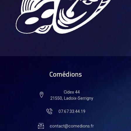
Comédions
Cidex 44
21550, Ladoix-Serrigny
07.67.33.44.19
contact@comedions.fr