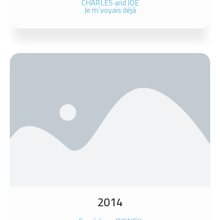
CHARLES and JOE
Je m’voyais déjà
2014