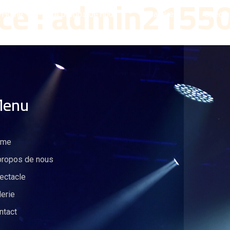
ce :
admin2155
Home
A propos de nous
Galerie
Specta
enu
ome
propos de nous
ectacle
lerie
ntact