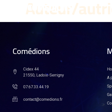
Auteur/autri
Comédions
M
Cidex 44
H
21550, Ladoix-Serrigny
A 
Sp
07.67.33.44.19
Ga
contact@comedions.fr
Co